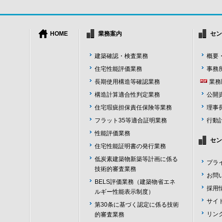
HOME
業務案内
セン
建築確認・検査業務
概要
住宅性能評価業務
事務
長期使用構造等確認業務
業務
構造計算適合性判定業務
公開
住宅瑕疵担保責任保険等業務
理事
フラット35等適合証明業務
行動
性能評価業務
セン
住宅性能証明書の発行業務
低炭素建築物新築等計画に係る
プラ
技術的審査業務
お問
BELS評価業務（建築物省エネ
採用
ルギー性能表示制度）
サイ
第30条に基づく認定に係る技術
リン
的審査業務