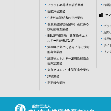
フラット35等適合証明業務
行動
性能評価業務
セン
住宅性能証明書の発行業務
低炭素建築物新築等計画に係る
プラ
技術的審査業務
お問
BELS評価業務（建築物省エネ
採用
ルギー性能表示制度）
サイ
第30条に基づく認定に係る技術
リン
的審査業務
建築物エネルギー消費性能適合
性判定業務
東京ゼロエミ住宅認証審査業務
試験業務
定期報告業務