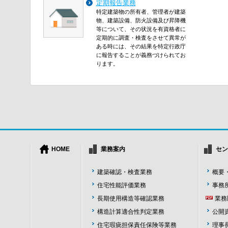
定期報告業務
特定建築物の所有者、管理者が建築
物、建築設備、防火設備及び昇降機
等について、その状況を有資格者に
定期的に調査・検査をさせて異常が
ある時には、その結果を特定行政庁
に報告することが義務づけられてお
ります。
HOME
業務案内
セン
建築確認・検査業務
概要
住宅性能評価業務
事務
長期使用構造等確認業務
業務
構造計算適合性判定業務
公開
住宅瑕疵担保責任保険等業務
理事