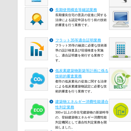
長期使用構造等確認業務
長期優良住宅の普及の促進に関する
法律による認定申請を行う前の技術
的審査を行う業務です。
フラット35等適合証明業務
フラット35等の融資に必要な技術基
準の設計検査及び現場検査を実施
し、適合証明書を発行する業務で
す。
低炭素建築物新築等計画に係る
技術的審査業務
都市の低炭素化の促進に関する法律
による低炭素建築物認定に必要な技
術的審査を行う業務です。
建築物エネルギー消費性能適合
性判定業務
300㎡以上の非住宅建築物の新築時等
の、登録建築物エネルギー消費性能
判定機関として適合性判定業務を開
始しました。