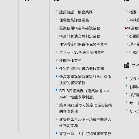
建築確認・検査業務
概要
住宅性能評価業務
事務
長期使用構造等確認業務
業務
構造計算適合性判定業務
公開
住宅瑕疵担保責任保険等業務
理事
フラット35等適合証明業務
行動
性能評価業務
セン
住宅性能証明書の発行業務
低炭素建築物新築等計画に係る
プラ
技術的審査業務
お問
BELS評価業務（建築物省エネ
採用
ルギー性能表示制度）
サイ
第30条に基づく認定に係る技術
リン
的審査業務
建築物エネルギー消費性能適合
性判定業務
東京ゼロエミ住宅認証審査業務