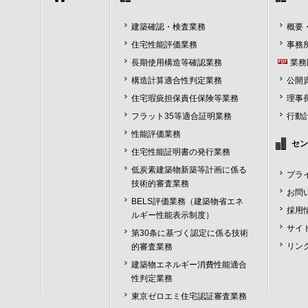
建築確認・検査業務
概要
住宅性能評価業務
事務
長期使用構造等確認業務
業務
構造計算適合性判定業務
公開
住宅瑕疵担保責任保険等業務
理事
フラット35等適合証明業務
行動
性能評価業務
セン
住宅性能証明書の発行業務
低炭素建築物新築等計画に係る
プラ
技術的審査業務
お問
BELS評価業務（建築物省エネ
採用
ルギー性能表示制度）
サイ
第30条に基づく認定に係る技術
リン
的審査業務
建築物エネルギー消費性能適合
性判定業務
東京ゼロエミ住宅認証審査業務