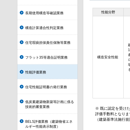
性能分野
長期使用構造等確認業務
構造計算適合性判定業務
住宅瑕疵担保責任保険等業務
構造安全性能
フラット35等適合証明業務
性能評価業務
住宅性能証明書の発行業務
低炭素建築物新築等計画に係る
技術的審査業務
※ 既に認定を受け
評価手数料となりま
（建築基準法施行規則
BELS評価業務（建築物省エネ
ルギー性能表示制度）