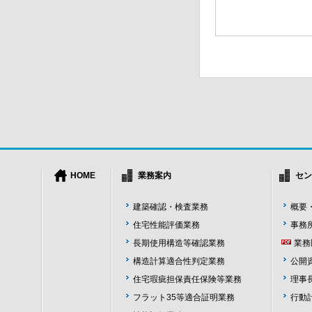
HOME
業務案内
セン
建築確認・検査業務
概要
住宅性能評価業務
事務
長期使用構造等確認業務
業務
構造計算適合性判定業務
公開
住宅瑕疵担保責任保険等業務
理事
フラット35等適合証明業務
行動