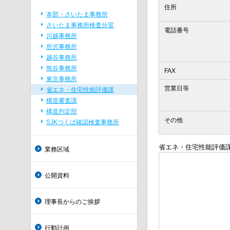
住所
本部・さいたま事務所
さいたま事務所検査分室
電話番号
川越事務所
所沢事務所
越谷事務所
熊谷事務所
FAX
東京事務所
営業日等
省エネ・住宅性能評価課
構造審査課
構造判定部
その他
SJKつくば確認検査事務所
省エネ・住宅性能評価課
業務区域
公開資料
理事長からのご挨拶
行動計画