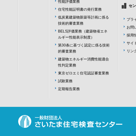
性能評価業務
セン
住宅性能証明書の発行業務
低炭素建築物新築等計画に係る
プラ
技術的審査業務
お問
BELS評価業務（建築物省エネ
採用
ルギー性能表示制度）
サイ
第30条に基づく認定に係る技術
リン
的審査業務
建築物エネルギー消費性能適合
性判定業務
東京ゼロエミ住宅認証審査業務
試験業務
定期報告業務