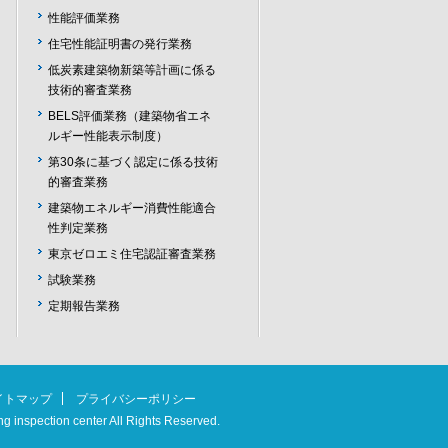
性能評価業務
住宅性能証明書の発行業務
低炭素建築物新築等計画に係る
技術的審査業務
BELS評価業務（建築物省エネ
ルギー性能表示制度）
第30条に基づく認定に係る技術
的審査業務
建築物エネルギー消費性能適合
性判定業務
東京ゼロエミ住宅認証審査業務
試験業務
定期報告業務
イトマップ
プライバシーポリシー
g inspection center All Rights Reserved.