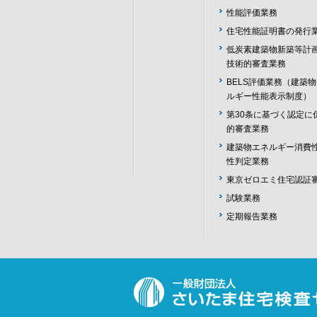
性能評価業務
住宅性能証明書の発行
低炭素建築物新築等計
技術的審査業務
BELS評価業務（建築
ルギー性能表示制度）
第30条に基づく認定に
的審査業務
建築物エネルギー消費
性判定業務
東京ゼロエミ住宅認証
試験業務
定期報告業務