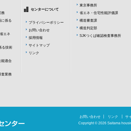
東京事務所
センターについて
業務
省エネ・住宅性能評価課
画に係る
構造審査課
プライバシーポリシー
構造判定部
お問い合わせ
物省エネ
SJKつくば確認検査事務所
採用情報
サイトマップ
係る技術
リンク
性能適合
審査業務
お問い合わせ
リンク
サ
Copyright ©
2026 Saitama housin