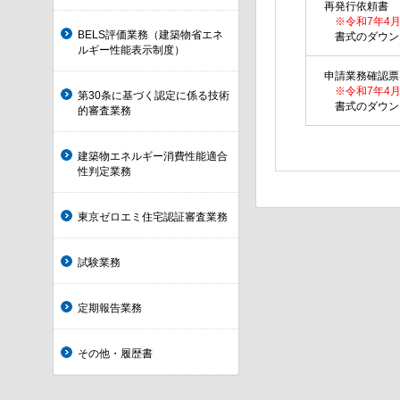
再発行依頼書
※令和7年4月
BELS評価業務（建築物省エネ
書式のダウンロ
ルギー性能表示制度）
申請業務確認
※令和7年4月
第30条に基づく認定に係る技術
書式のダウンロ
的審査業務
建築物エネルギー消費性能適合
性判定業務
東京ゼロエミ住宅認証審査業務
試験業務
定期報告業務
その他・履歴書