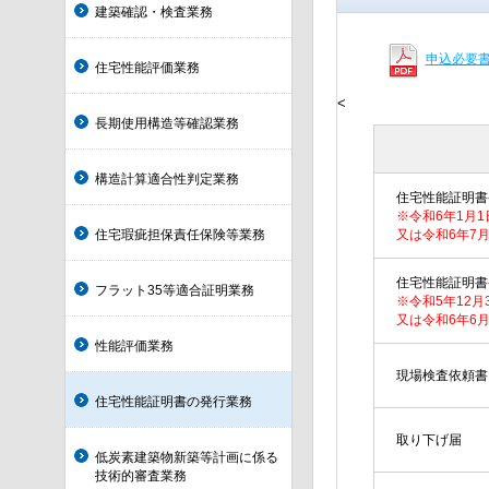
建築確認・検査業務
申込必要
住宅性能評価業務
<
長期使用構造等確認業務
構造計算適合性判定業務
住宅性能証明書
※令和6年1月
住宅瑕疵担保責任保険等業務
又は令和6年7
住宅性能証明書
フラット35等適合証明業務
※令和5年12
又は令和6年6
性能評価業務
現場検査依頼書
住宅性能証明書の発行業務
取り下げ届
低炭素建築物新築等計画に係る
技術的審査業務