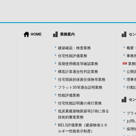
HOME
業務案内
セン
建築確認・検査業務
概要
住宅性能評価業務
事務
長期使用構造等確認業務
業務
構造計算適合性判定業務
公開
住宅瑕疵担保責任保険等業務
理事
フラット35等適合証明業務
行動
性能評価業務
セン
住宅性能証明書の発行業務
低炭素建築物新築等計画に係る
プラ
技術的審査業務
お問
BELS評価業務（建築物省エネ
採用
ルギー性能表示制度）