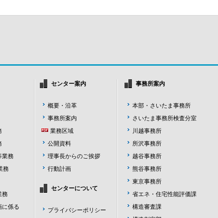
センター案内
事務所案内
概要・沿革
本部・さいたま事務所
事務所案内
さいたま事務所検査分室
務
業務区域
川越事務所
務
公開資料
所沢事務所
等業務
理事長からのご挨拶
越谷事務所
業務
行動計画
熊谷事務所
東京事務所
センターについて
業務
省エネ・住宅性能評価課
画に係る
構造審査課
プライバシーポリシー