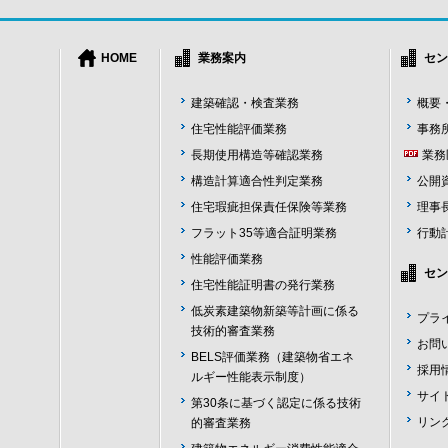
HOME
業務案内
セン
建築確認・検査業務
概要
住宅性能評価業務
事務
長期使用構造等確認業務
業務
構造計算適合性判定業務
公開
住宅瑕疵担保責任保険等業務
理事
フラット35等適合証明業務
行動
性能評価業務
セン
住宅性能証明書の発行業務
低炭素建築物新築等計画に係る
プラ
技術的審査業務
お問
BELS評価業務（建築物省エネ
採用
ルギー性能表示制度）
サイ
第30条に基づく認定に係る技術
リン
的審査業務