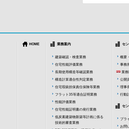
HOME
業務案内
セン
建築確認・検査業務
概要
住宅性能評価業務
事務
長期使用構造等確認業務
業務
構造計算適合性判定業務
公開
住宅瑕疵担保責任保険等業務
理事
フラット35等適合証明業務
行動
性能評価業務
セン
住宅性能証明書の発行業務
低炭素建築物新築等計画に係る
プラ
技術的審査業務
お問