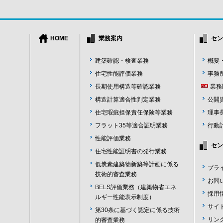
HOME
業務案内
セン
建築確認・検査業務
概要
住宅性能評価業務
事務
長期使用構造等確認業務
業務
構造計算適合性判定業務
公開
住宅瑕疵担保責任保険等業務
理事
フラット35等適合証明業務
行動
性能評価業務
セン
住宅性能証明書の発行業務
低炭素建築物新築等計画に係る
プラ
技術的審査業務
お問
BELS評価業務（建築物省エネ
採用
ルギー性能表示制度）
サイ
第30条に基づく認定に係る技術
リン
的審査業務