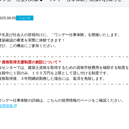
ニュース
025.08.05
学生及び社会人の皆様向けに、「ワンデー仕事体験」を開催いたします。
建築確認の審査を実際に体験できます！
ぜひ、この機会にご参加ください。
～・～・～・～・～・～・～・～・～・～・～・～・～・～・～・～・～・～
＊資格取得支援制度の創設について＊
当センターでは、建築士資格を取得するための資格学校費用を補助する制度を
在籍中に１回のみ、１００万円を上限として貸し付ける制度です。
資格取得後、３年間継続勤務した場合には、返済を免除します。
～・～・～・～・～・～・～・～・～・～・～・～・～・～・～・～・～・～
ワンデー仕事体験の詳細は、こちらの採用情報のページをご確認ください。
採用情報